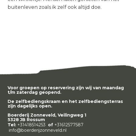
buitenleven zoals ik zelf ook altijd doe.
Voor groepen op reservering zijn wij van maandag
t/m zaterdag geopend.
De zelfbediengskraam en het zelfbediengsterras
zijn dagelijks open.
Boerderij Zonneveld, Veilingweg 1
5328 JB Rossum
Tel:
+31418514253
of
+31612577587
info@boerderijzonneveld.nl