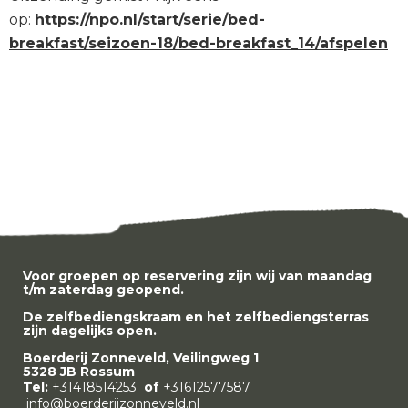
op:
https://npo.nl/start/serie/bed-
breakfast/seizoen-18/bed-breakfast_14/afspelen
Voor groepen op reservering zijn wij van maandag
t/m zaterdag geopend.
De zelfbediengskraam en het zelfbediengsterras
zijn dagelijks open.
Boerderij Zonneveld, Veilingweg 1
5328 JB Rossum
Tel:
+31418514253
of
+31612577587
info@boerderijzonneveld.nl