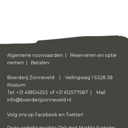
Algemene voorwaarden
|
Reserveren en optie
nemen
|
Betalen
Boerderij Zonneveld | Veilingweg 1 5328 JB
Rossum
Tel: +31 418514253 of +31 612577587 | Mail:
info@boerderijzonneveld.nl
Volg ons op
Facebook
en
Twitter
!
Deze website maakte
Dirk
met
Marble Systems